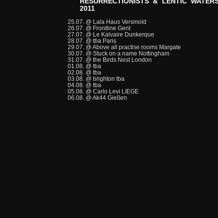
RESURRECTIONISTS & LENTIC WATE
2011
25.07. @ Lala Haus Versmold
26.07. @ Frontline Gent
27.07. @ Le Kalvaire Dunkerque
28.07. @ tba Paris
29.07. @ Above all practise rooms Margate
30.07. @ Stuck on a name Nottingham
31.07. @ the Birds Nest London
01.08. @ tba
02.08. @ tba
03.08. @ brighton tba
04.08. @ tba
05.08. @ Carlo Levi LIEGE
06.08. @ Ak44 Gießen