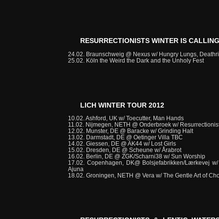
RESURRECTIONISTS WINTER IS CALLING
24.02. Braunschweig @ Nexus w/ Hungry Lungs, Deathrit
25.02. Köln the Weird the Dark and the Unholy Fest
LICH WINTER TOUR 2012
10.02. Ashford, UK w/ Toecutter, Man Hands
11.02. Nijmegen, NETH @ Onderbroek w/ Resurrectionist
12.02. Munster, DE @ Baracke w/ Grinding Halt
13.02. Darmstadt, DE @ Oetinger Villa TBC
14.02. Giessen, DE @ AK44 w/ Lost Girls
15.02. Dresden, DE @ Scheune w/ Årabrot
16.02. Berlin, DE @ ZGK/Scharni38 w/ Sun Worship
17.02. Copenhagen, DK@ Bolsjefabrikken/Lærkevej w/ 
Ajuna
18.02. Groningen, NETH @ Vera w/ The Gentle Art of Cho