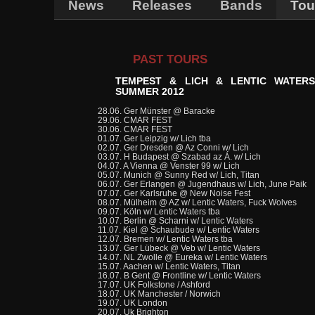
News
Releases
Bands
Tou
PAST TOURS
TEMPEST & LICH & LENTIC WATER
SUMMER 2012
28.06. Ger Münster @ Baracke
29.06. CMAR FEST
30.06. CMAR FEST
01.07. Ger Leipzig w/ Lich tba
02.07. Ger Dresden @ Az Conni w/ Lich
03.07. H Budapest @ Szabad az Á. w/ Lich
04.07. A Vienna @ Venster 99 w/ Lich
05.07. Munich @ Sunny Red w/ Lich, Titan
06.07. Ger Erlangen @ Jugendhaus w/ Lich, June Paik
07.07. Ger Karlsruhe @ New Noise Fest
08.07. Mülheim @ AZ w/ Lentic Waters, Fuck Wolves
09.07. Köln w/ Lentic Waters tba
10.07. Berlin @ Scharni w/ Lentic Waters
11.07. Kiel @ Schaubude w/ Lentic Waters
12.07. Bremen w/ Lentic Waters tba
13.07. Ger Lübeck @ Veb w/ Lentic Waters
14.07. NL Zwolle @ Eureka w/ Lentic Waters
15.07. Aachen w/ Lentic Waters, Titan
16.07. B Gent @ Frontline w/ Lentic Waters
17.07. UK Folkstone / Ashford
18.07. UK Manchester / Norwich
19.07. UK London
20.07. Uk Brighton